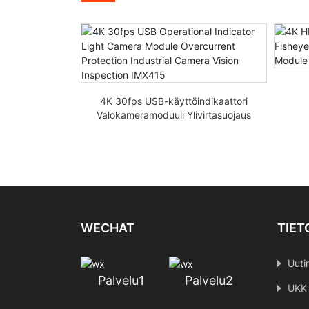
 30fps
vantunnistus
4K 30fps USB-käyttöindikaattori
moduuli
Valokameramoduuli Ylivirtasuojaus
t
Teollisuuskameran näöntarkastus
IMX415
WECHAT
TIET
Uuti
Palvelu1
Palvelu2
UKK