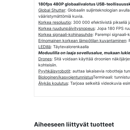
180fps 480P globaalivalotus USB-teollisuus
Global Shutter
: Globaalin suljinteknologian avull
vääristymättömiä kuvia.
Korkea resoluutio
: 300 000 efektiivistä pikseliä 
Korkea ruudunpäivitysnopeus
: Jopa 180 FPS ruu
Korkea signaali-kohinasuhde
: Parempi signaali-
Erinomainen korkean lämpötilan kuvantaminen
:
LEDillä
: Täytevalorenkaalla
Moduulilla on laaja sovellusalue, mukaan lukie
Drones
: Sitä voidaan käyttää droonien näköjärje
kohteisiin.
Pyyhkäisyrobotit
: auttaa lakaisevia robotteja t
Biologinen/kasvojentunnistus
Terminaali: tunnistu
Älykäs koulutus
: Tarjoaa selkeitä videokuvia es
Aiheeseen liittyvät tuotteet