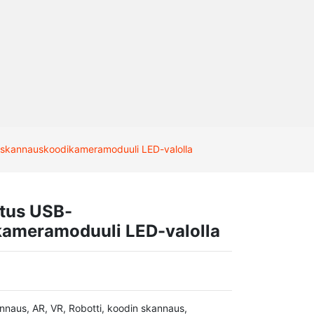
usskannauskoodikameramoduuli LED-valolla
otus USB-
kameramoduuli LED-valolla
annaus, AR, VR, Robotti, koodin skannaus,