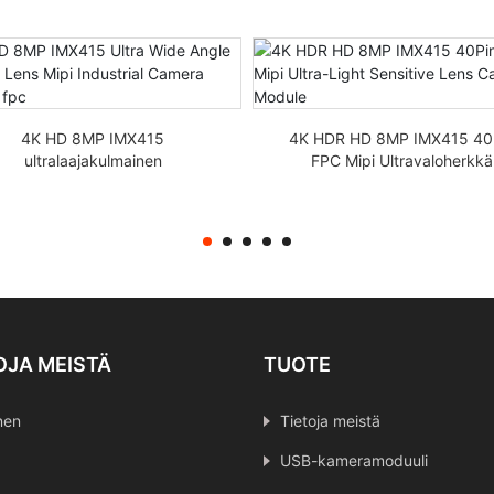
4K HD 8MP IMX415
4K HDR HD 8MP IMX415 40
ultralaajakulmainen
FPC Mipi Ultravaloherkkä
kalasilmäobjektiivi Mipi
objektiivikameramoduuli
eollisuuskameramoduuli fpc
OJA MEISTÄ
TUOTE
nen
Tietoja meistä
USB-kameramoduuli