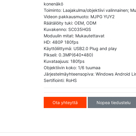
konenäkö
Toiminto: Laajakulma/objektiivi valinnainen; Mu
Videon pakkausmuoto: MJPG YUY2
Räätälöity tuki: OEM, ODM
Kuvakenno: SC035HGS
Moduulin mitat: Mukautettavat
HD: 480P 180fps
Käyttöliittymä: USB2.0 Plug and play
Pikseli: 0.3MP(640*480)
Kuvataajuus: 180fps
Objektiivin koko: 1/6 tuumaa
Järjestelmäyhteensopiva: Windows Android Li
Sertifiointi: RoHS
Ota yhteyttä
Nopea tiedustelu