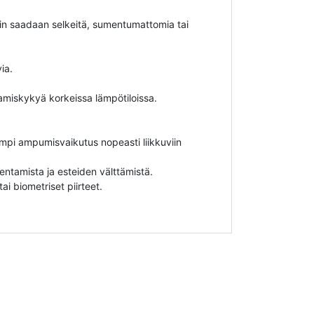
lloin saadaan selkeitä, sumentumattomia tai
ia.
tamiskykyä korkeissa lämpötiloissa.
empi ampumisvaikutus nopeasti liikkuviin
entamista ja esteiden välttämistä.
ai biometriset piirteet.