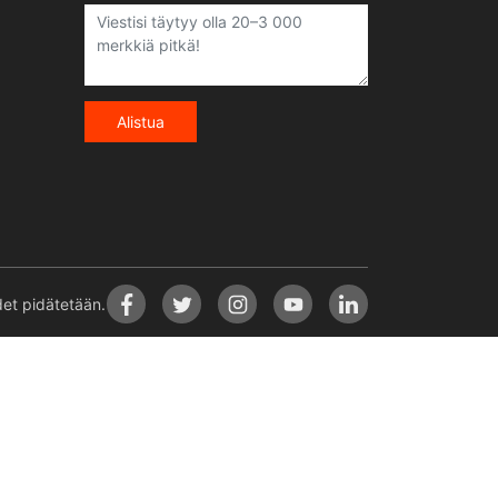
Alistua
t pidätetään.