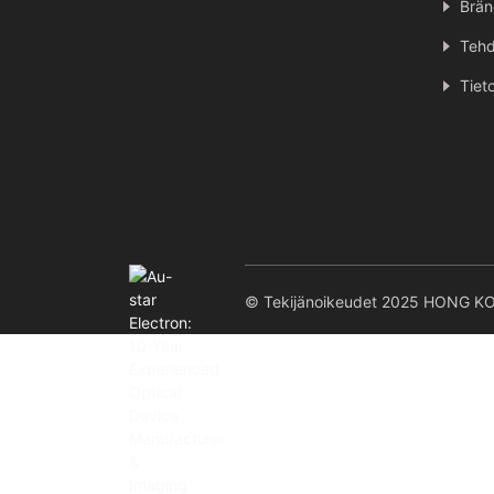
Brän
Tehd
Tiet
© Tekijänoikeudet 2025 HONG K