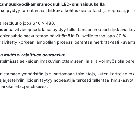
skannauskoodikameramoduuli LED-ominaisuuksilla:
a se pystyy tallentamaan liikkuvia kohtauksia tarkasti ja nopeasti, jo
ja resoluutio jopa 640 x 480.
dunpäivitysnopeudella se pystyy tallentamaan nopeasti liikkuvia kuv
kohinasuhde saavutetaan päivittämällä Fullwellin tasoa jopa 30 %.
 Päivitetty korkean lämpötilan prosessi parantaa merkittävästi kuvan
n mutta ei rajoittuen seuraaviin:
stelmässä selkeiden ilmakuvien ottamiseen, ja sillä voi myös olla par
unnistamaan ympäristön ja suorittamaan toimintoja, kuten karttojen rak
sjärjestelmiin, joiden täytyy nopeasti ja tarkasti tallentaa ihmiskasvot t
imerkiksi etäopetuksessa.