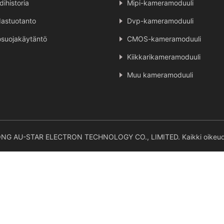
dihistoria
Mipi-kameramoduuli
astuotanto
Dvp-kameramoduuli
osuojakäytäntö
CMOS-kameramoduuli
Kiikkarikameramoduuli
Muu kameramoduuli
ONG AU-STAR ELECTRON TECHNOLOGY CO., LIMITED. Kaikki oikeude