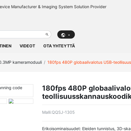
TINEN
VIDEOT
OTA YHTEYTTÄ
0.3MP kameramoduuli
180fps 480P globaalivalotus USB-teollisu
180fps 480P globaalival
teollisuusskannauskoodi
Malli:
QQSJ-1305
Erikoisominaisuudet: Eleiden tunnistus, 3D-sk