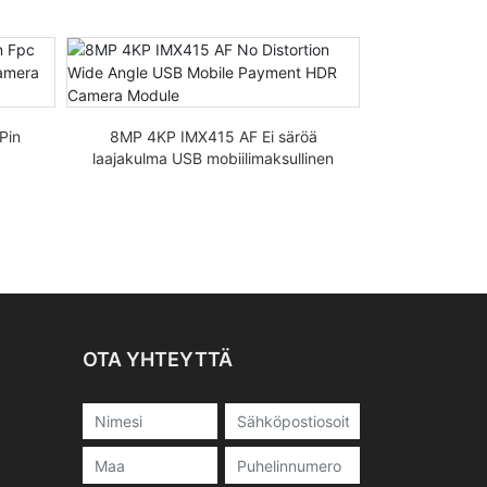
Pin
8MP 4KP IMX415 AF Ei säröä
8MP I
laajakulma USB mobiilimaksullinen
kasvojentun
HDR-kameramoduuli
USB2.0
OTA YHTEYTTÄ