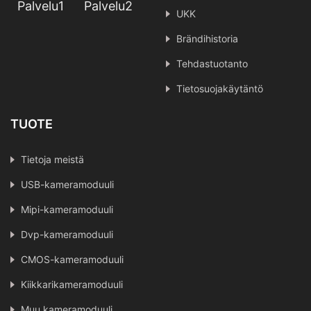
Palvelu1
Palvelu2
UKK
Brändihistoria
Tehdastuotanto
Tietosuojakäytäntö
TUOTE
Tietoja meistä
USB-kameramoduuli
Mipi-kameramoduuli
Dvp-kameramoduuli
CMOS-kameramoduuli
Kiikkarikameramoduuli
Muu kameramoduuli