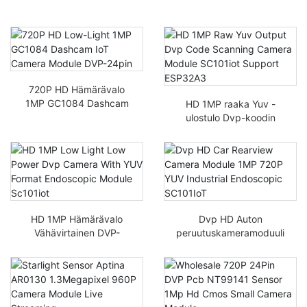
720P HD Hämärävalo
1MP GC1084 Dashcam
HD 1MP raaka Yuv -
IoT-kameramoduuli
ulostulo Dvp-koodin
DVP-24pin
skannauskameramoduul
i SC101ioT-tuki
ESP32A3
HD 1MP Hämärävalo
Dvp HD Auton
Vähävirtainen DVP-
peruutuskameramoduuli
kamera YUV-formaatilla
1MP 720P YUV Teollinen
endoskooppimoduulilla
endoskooppinen
SC101IoT
SC101IoT