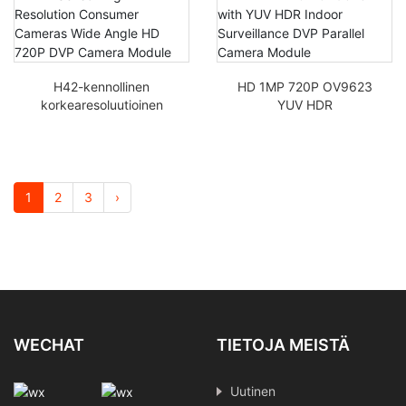
varustettu DVP-
kameramoduuli
H42-kennollinen
HD 1MP 720P OV9623
korkearesoluutioinen
YUV HDR
kuluttajakamerat
sisävalvontakameran
laajakulma HD 720P
DVP
DVP -kameramoduuli
rinnakkaiskameramodu
ulilla
1
2
3
›
WECHAT
TIETOJA MEISTÄ
Uutinen