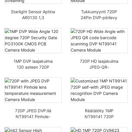
Starlight Sensor Aptina
Tukkumyynti 720P
AR0130 1,3
24Pin DVP-piirilevy
megapikselin 960P
NT99141 kenno 1Mp
kameramoduulin
HD CMOS pieni
suoratoisto
kameramoduuli
1MP DVP laajakulma
720P HD laajakulma
120 asteen 720P
JPEG-QR-
turvaportti PO3100K
koodiviivakoodin
CMOS-
skannauksella DVP
piirilevykameramoduuli
NT99141
kameramoduulilla
720P JPEG DVP:llä
Räätälöity 1MP
NT99141 Pinhole-
NT99141 720P
objektiivin lämpötilan
itsenäisesti JPEG-
mittaus Kameramoduuli
kuvantunnistuksella