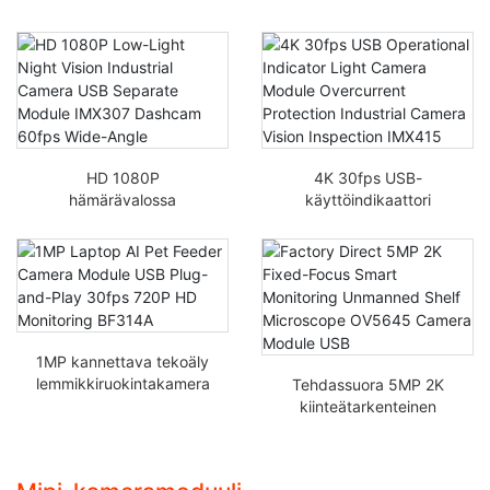
HD 1080P
4K 30fps USB-
hämärävalossa
käyttöindikaattori
pimeänäkö
Valokameramoduuli
teollisuuskamera USB-
Ylivirtasuojaus
erillinen moduuli IMX307
Teollisuuskameran
kojelautakamera 60fps
näöntarkastus IMX415
laajakulma
1MP kannettava tekoäly
lemmikkiruokintakamera
Tehdassuora 5MP 2K
moduuli USB plug-and-
kiinteätarkenteinen
play 30fps 720p HD
älykäs valvonta
valvonta BF314A
miehittämätön
hyllymikroskooppi