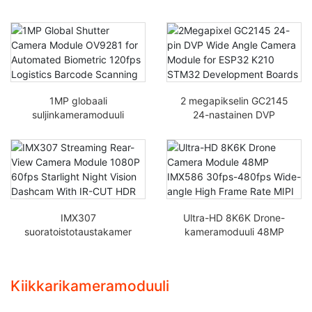
1MP globaali
2 megapikselin GC2145
suljinkameramoduuli
24-nastainen DVP
OV9281
laajakulmakameramodu
automatisoituun
uli ESP32 K210 STM32 -
biometriseen 120fps
kehityskorteille
logistiikkaviiriviinnyksee
n
IMX307
Ultra-HD 8K6K Drone-
suoratoistotaustakamer
kameramoduuli 48MP
amoduuli 1080P 60fps
IMX586 30fps-480fps
Starlight Night Vision -
laajakulmainen korkea
kojelautakamera IR-cut-
kuvataajuus MIPI
Kiikkarikameramoduuli
HDR:llä