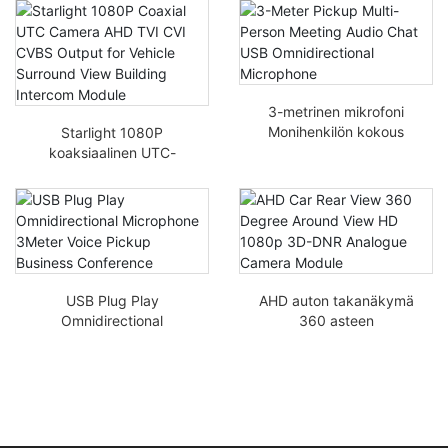
3-metrinen mikrofoni
Monihenkilön kokous
Starlight 1080P
Äänikeskustelu USB
koaksiaalinen UTC-
Kaikkisuuntainen
kamera AHD TVI CVI
mikrofoni
CVBS Ulostulo
ajoneuvon surround-
näkymälle rakennuksen
välipuhelinmoduulille
USB Plug Play
AHD auton takanäkymä
Omnidirectional
360 asteen
Microphone 3Meter
ympärinäkymä HD
Voice Pickup Business
1080p 3D-DNR
Conference
Analogikameramoduuli