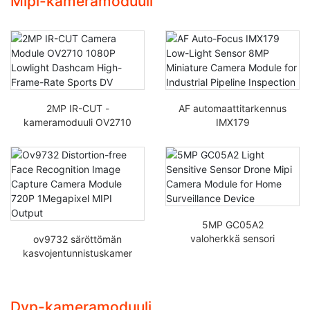
Mipi-kameramoduuli
OV5645
kameramoduuli USB
2MP IR-CUT -
AF automaattitarkennus
kameramoduuli OV2710
IMX179
1080P
hämäräkennollinen 8MP
Hämärävalokamera
minikameramoduuli
Korkean
teollisen putkiston
ruudunpäivityksen
tarkastukseen
urheilullinen DV
5MP GC05A2
valoherkkä sensori
ov9732 säröttömän
Drone Mipi -
kasvojentunnistuskamer
kameramoduuli
an moduuli 720P 1
kotivalvontalaitteeseen
megapikselin MIPI-lähtö
Dvp-kameramoduuli