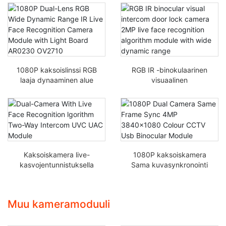
1080P kaksoislinssi RGB
RGB IR -binokulaarinen
laaja dynaaminen alue
visuaalinen
IR Live Face
ovipuhelinlukituskamera
Recognition -
2MP reaaliaikainen
kameramoduuli
kasvojentunnistusalgorit
valolevyllä AR0230
mimoduuli laajalla
OV2710
dynaamisella alueella
Kaksoiskamera live-
1080P kaksoiskamera
kasvojentunnistuksella
Sama kuvasynkronointi
Lgorithm
4MP 3840x1080
Kaksisuuntainen
värillinen CCTV USB-
Intercom UVC UAC -
kiikarimoduuli
Muu kameramoduuli
moduuli