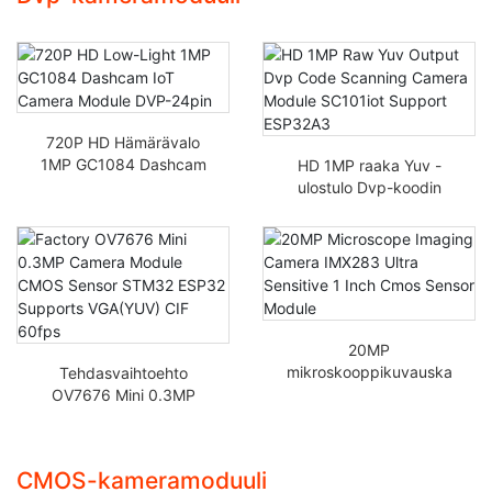
720P HD Hämärävalo
1MP GC1084 Dashcam
HD 1MP raaka Yuv -
IoT-kameramoduuli
ulostulo Dvp-koodin
DVP-24pin
skannauskameramoduul
i SC101ioT-tuki
ESP32A3
20MP
mikroskooppikuvauska
Tehdasvaihtoehto
mera IMX283
OV7676 Mini 0.3MP
Ultraherkkä 1 tuuman
kameramoduuli CMOS-
CMOS-sensorimoduuli
kenno STM32 ESP32
tukee VGA(YUV) CIF
CMOS-kameramoduuli
60fps