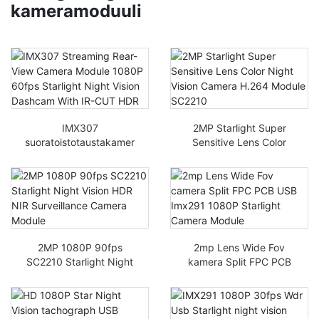
kameramoduuli
IMX307
2MP Starlight Super
suoratoistotaustakamer
Sensitive Lens Color
amoduuli 1080P 60fps
Night Vision Camera
Starlight Night Vision -
H.264 Module SC2210
kojelautakamera IR-cut-
HDR:llä
2MP 1080P 90fps
2mp Lens Wide Fov
SC2210 Starlight Night
kamera Split FPC PCB
Vision HDR NIR
USB Imx291 1080P
Valvontakameramoduuli
Starlight Camera
Module