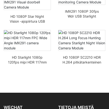
IMX291 1080P 30fps
Wdr USB Starlight
HD 1080P Star Night
yövision
Vision -ajopiirtura USB
valvontakameramoduuli
IMX291 Visuaalinen
ovikellokameramoduuli
HD Starlight 1080p
HD 1080P SC2210 HDR
120fps mipi HDR 117mm
H.264 pitkätarkenteinen
FPC laajakulma IMX291
metsästyskamera
kameramoduuli
Starlight Night Vision -
kameramoduuli
WECHAT
TIETOJA MEISTÄ