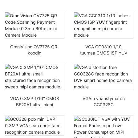
OmniVision OV7725 QR-
VGA GC0310 1/10
koodin
tuumaa CMOS ISP YUV
skannausmaksumoduuli
sormenjälkitunnistus
0,3mp 60fps
mipi-kameramoduuli
minikameramoduuli
VGA 0.3MP 1/10'' CMOS
VGA:n vääristymätön
BF20A1 ultra-pieni
GC0328C
rakenteellinen
kasvojentunnistus DVP
kasvojentunnistus mipi-
älykoti FPC-
kameramoduuli
kameramoduuli