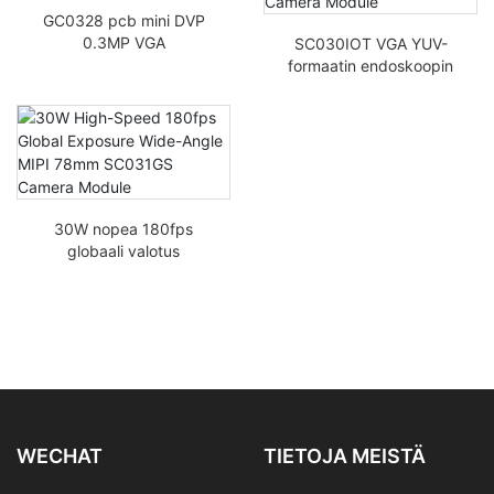
GC0328 pcb mini DVP
0.3MP VGA
SC030IOT VGA YUV-
skannauskoodi
formaatin endoskoopin
kasvojentunnistuskamer
matalan
amoduuli
virrankulutuksen MIPI-
kameramoduulilla
30W nopea 180fps
globaali valotus
laajakulma MIPI 78mm
SC031GS
kameramoduuli
WECHAT
TIETOJA MEISTÄ