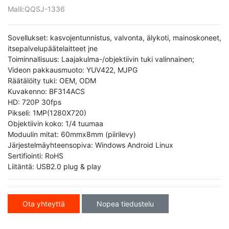
Malli:
QQSJ-1336
Sovellukset: kasvojentunnistus, valvonta, älykoti, mainoskoneet,
itsepalvelupäätelaitteet jne
Toiminnallisuus: Laajakulma-/objektiivin tuki valinnainen;
Videon pakkausmuoto: YUV422, MJPG
Räätälöity tuki: OEM, ODM
Kuvakenno: BF314ACS
HD: 720P 30fps
Pikseli: 1MP(1280X720)
Objektiivin koko: 1/4 tuumaa
Moduulin mitat: 60mmx8mm (piirilevy)
Järjestelmäyhteensopiva: Windows Android Linux
Sertifiointi: RoHS
Liitäntä: USB2.0 plug & play
Ota yhteyttä
Nopea tiedustelu