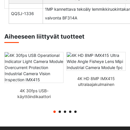
1MP kannettava tekoäly lemmikkiruokintak
QQSJ-1336
valvonta BF314A
Aiheeseen liittyvät tuotteet
4K HD 8MP IMX415
ultralaajakulmainen
kalasilmäobjektiivi Mipi
4K 30fps USB-
teollisuuskameramoduuli
käyttöindikaattori
fpc
Valokameramoduuli
Ylivirtasuojaus
Teollisuuskameran
näöntarkastus IMX415