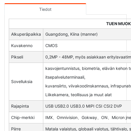
Tiedot
TUEN MUO
Alkuperäpaikka
Guangdong, Kiina (manner)
Kuvakenno
CMOS
Pikseli
0,2MP - 48MP, myös asiakkaan erityisvaat
kasvojentunnistus, biometria, elävän kehon 
itsepalveluterminaali,
Sovelluksia
kuvansiirto, viivakoodinskannaus, infrapunatu
Liikekamera, teollisuus ja muut alat
Rajapinta
USB USB2.0 USB3.0 MIPI CSI CSI2 DVP
Chip-merkki
IMX、Omnivision、Gokway、ON、Micron jne
Piirre
Matala valaistus, globaali valotus, tähtivalo,