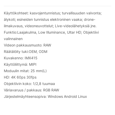
Käyttökohteet: kasvojentunnistus; turvallisuuden valvonta;
älykoti; esineiden tunnistus elektroninen vaaka; drone-
ilmakuvaus, videoneuvottelut; Live-videolähetyksiä jne.
Funktio:
Laajakulma, Low Illuminance, Ultar HD; Objektiivi
valinnainen
Videon pakkausmuoto: RAW
Räätälöity tuki:
OEM, ODM
Kuvakenno: IMX415
Käyttöliittymä: MIPI
Moduulin mitat: 25 mm(L)
HD: 4K 60ps 30fps
Objektiivin koko: 1/2,8 tuumaa
Väriavaruus / pakkaus: RGB RAW
Järjestelmäyhteensopiva: Windows Android Linux