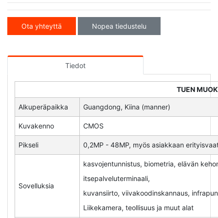
Ota yhteyttä
Nopea tiedustelu
Tiedot
TUEN MUO
Alkuperäpaikka
Guangdong, Kiina (manner)
Kuvakenno
CMOS
Pikseli
0,2MP - 48MP, myös asiakkaan erityisva
kasvojentunnistus, biometria, elävän keho
itsepalveluterminaali,
Sovelluksia
kuvansiirto, viivakoodinskannaus, infrapuna
Liikekamera, teollisuus ja muut alat