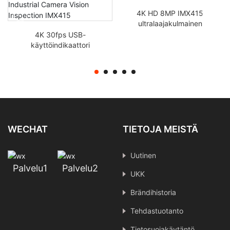
4K HD 8MP IMX415
ultralaajakulmainen
kalasilmäobjektiivi Mipi
4K 30fps USB-
teollisuuskameramoduuli
käyttöindikaattori
fpc
Valokameramoduuli
Ylivirtasuojaus
Teollisuuskameran
näöntarkastus IMX415
WECHAT
TIETOJA MEISTÄ
Uutinen
Palvelu1
Palvelu2
UKK
Brändihistoria
Tehdastuotanto
Tietosuojakäytäntö