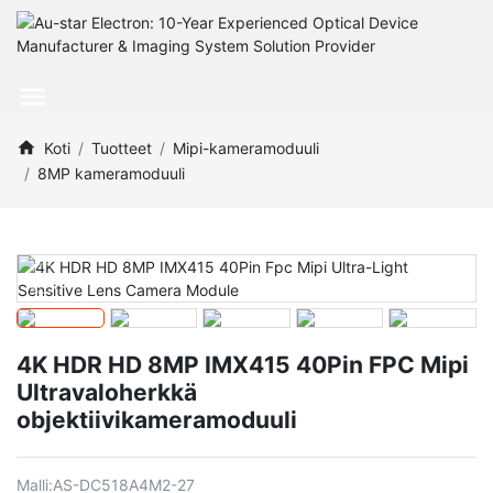
Koti
Tuotteet
Mipi-kameramoduuli
8MP kameramoduuli
4K HDR HD 8MP IMX415 40Pin FPC Mipi
Ultravaloherkkä
objektiivikameramoduuli
Malli:
AS-DC518A4M2-27