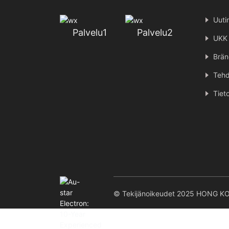
Uuti
Palvelu1
Palvelu2
UKK
Brän
Tehd
Tiet
© Tekijänoikeudet 2025 HONG K