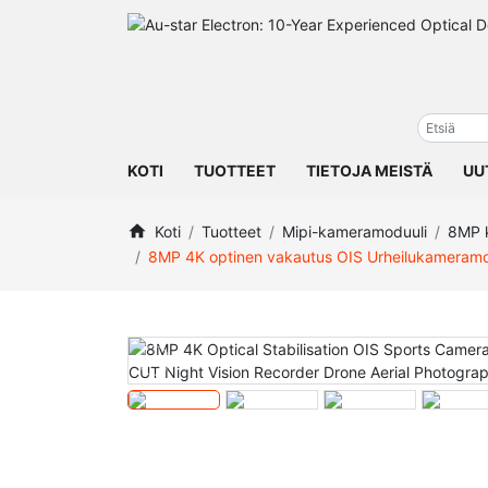
KOTI
TUOTTEET
TIETOJA MEISTÄ
UU
Koti
Tuotteet
Mipi-kameramoduuli
8MP 
8MP 4K optinen vakautus OIS Urheilukameramod