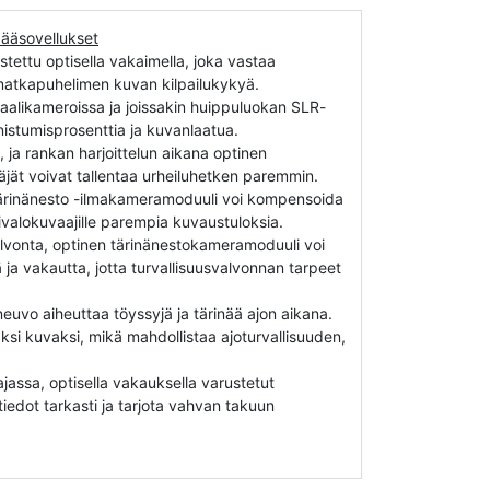
ääsovellukset
tettu optisella vakaimella, joka vastaa
n matkapuhelimen kuvan kilpailukykyä.
gitaalikameroissa ja joissakin huippuluokan SLR-
stumisprosenttia ja kuvanlaatua.
 ja rankan harjoittelun aikana optinen
äjät voivat tallentaa urheiluhetken paremmin.
 tärinänesto -ilmakameramoduuli voi kompensoida
tivalokuvaajille parempia kuvaustuloksia.
 valvonta, optinen tärinänestokameramoduuli voi
ja vakautta, jotta turvallisuusvalvonnan tarpeet
uvo aiheuttaa töyssyjä ja tärinää ajon aikana.
ksi kuvaksi, mikä mahdollistaa ajoturvallisuuden,
ajassa, optisella vakauksella varustetut
iedot tarkasti ja tarjota vahvan takuun