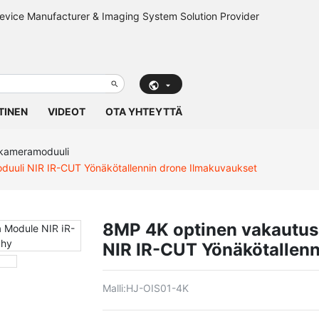
TINEN
VIDEOT
OTA YHTEYTTÄ
kameramoduuli
uuli NIR IR-CUT Yönäkötallennin drone Ilmakuvaukset
8MP 4K optinen vakautus
NIR IR-CUT Yönäkötallenn
Malli:
HJ-OIS01-4K