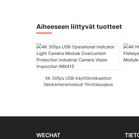
Aiheeseen liittyvät tuotteet
 30fps
vantunnistus
4K 30fps USB-käyttöindikaattori
moduuli
Valokameramoduuli Ylivirtasuojaus
t
Teollisuuskameran näöntarkastus
IMX415
WECHAT
TIET