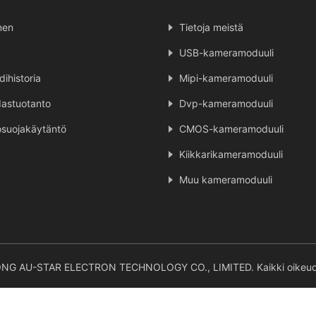
nen
Tietoja meistä
USB-kameramoduuli
dihistoria
Mipi-kameramoduuli
astuotanto
Dvp-kameramoduuli
osuojakäytäntö
CMOS-kameramoduuli
Kiikkarikameramoduuli
Muu kameramoduuli
ONG AU-STAR ELECTRON TECHNOLOGY CO., LIMITED. Kaikki oikeude