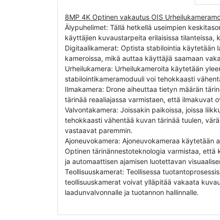
8MP 4K Optinen vakautus OIS Urheilukameramod
Älypuhelimet: Tällä hetkellä useimpien keskitaso
käyttäjien kuvaustarpeita erilaisissa tilanteiss
Digitaalikamerat: Optista stabilointia käytetään l
kameroissa, mikä auttaa käyttäjiä saamaan vak
Urheilukamera: Urheilukameroita käytetään yleens
stabilointikameramoduuli voi tehokkaasti vähentä
Ilmakamera: Drone aiheuttaa tietyn määrän täri
tärinää reaaliajassa varmistaen, että ilmakuvat o
Valvontakamera: Joissakin paikoissa, joissa liikk
tehokkaasti vähentää kuvan tärinää tuulen, väräh
vastaavat paremmin.
Ajoneuvokamera: Ajoneuvokameraa käytetään ajoti
Optinen tärinännestoteknologia varmistaa, että k
ja automaattisen ajamisen luotettavan visuaalise
Teollisuuskamerat: Teollisessa tuotantoprosessiss
teollisuuskamerat voivat ylläpitää vakaata kuvau
laadunvalvonnalle ja tuotannon hallinnalle.