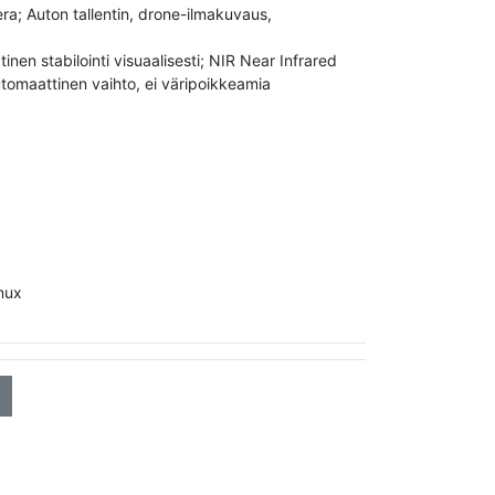
a; Auton tallentin, drone-ilmakuvaus,
nen stabilointi visuaalisesti; NIR Near Infrared
utomaattinen vaihto, ei väripoikkeamia
nux