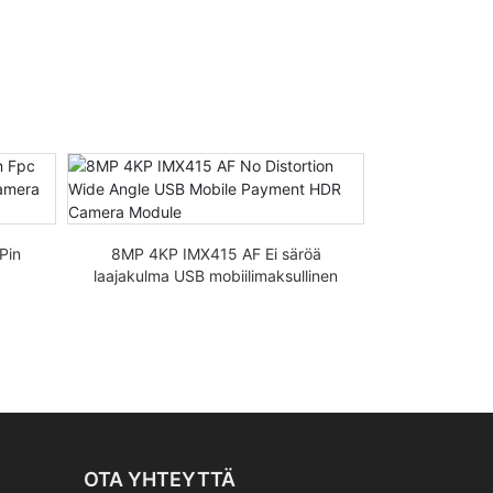
Pin
8MP 4KP IMX415 AF Ei säröä
8MP I
laajakulma USB mobiilimaksullinen
kasvojentun
HDR-kameramoduuli
USB2.0
OTA YHTEYTTÄ