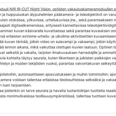
uuli NIR IR-CUT Night Vision, optisten vakautuskameramoduulien p
n ja huippuluokan älypuhelimien pääkamera- ja teleobjektiivit on varus
a, kuten otoksissa, yökuvissa, urheilukuvissa jne., sekä parantaaksee
aajasti digitaalikameroissa, erityisesti kannettavissa teleobjektiividi
aamman kuvan käsivaralla kuvattaessa sekä parantaa kuvauksen onni
ä erilaisten extreme-urheilu- ja ulkoilma-aktiviteettien kuvaamiseen,
ä kuvan tärinää, jolloin video on sulavampi ja vakaampi, jolloin käytt
nää lennon aikana, mikä vaikuttaa otettujen kuvien laatuun. Optinen
vat selkeitä ja vakaita, tarjoten ilmakuvauksen harrastajille ja ammat
uvia kohteita täytyy seurata, kuten liikenteen ja julkisten paikkojen
telyn ja muiden tekijöiden vuoksi, parantaa valvontakuvan selkeyttä 
etoihin, automaattiseen ajoavustukseen ja muihin toimintoihin; ajone
amera voidaan tallentaa erilaisissa tieolosuhteissa selkeäksi ja vakaa
n tuen tarjoamisen.
a joidenkin on tarve seurata ja havaita tuotantolinjan tuotteita reaali
sta monimutkaisissa teollisuusympäristöissä, tallentaa tuotteen kuvat