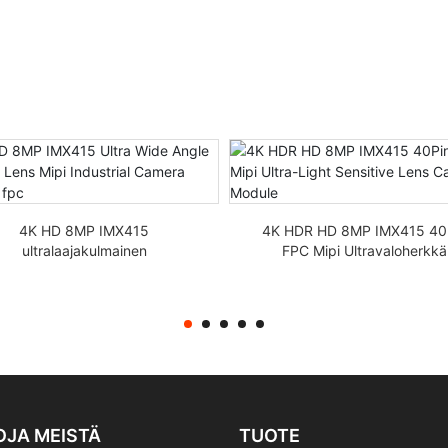
4K HD 8MP IMX415
4K HDR HD 8MP IMX415 40
ultralaajakulmainen
FPC Mipi Ultravaloherkkä
kalasilmäobjektiivi Mipi
objektiivikameramoduuli
eollisuuskameramoduuli fpc
OJA MEISTÄ
TUOTE