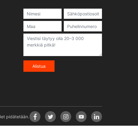
Alistua
t pidätetään.