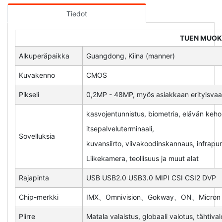
Tiedot
TUEN MUO
Alkuperäpaikka
Guangdong, Kiina (manner)
Kuvakenno
CMOS
Pikseli
0,2MP - 48MP, myös asiakkaan erityisva
kasvojentunnistus, biometria, elävän keh
itsepalveluterminaali,
Sovelluksia
kuvansiirto, viivakoodinskannaus, infrapun
Liikekamera, teollisuus ja muut alat
Rajapinta
USB USB2.0 USB3.0 MIPI CSI CSI2 DVP
Chip-merkki
IMX、Omnivision、Gokway、ON、Micron j
Piirre
Matala valaistus, globaali valotus, tähtiva