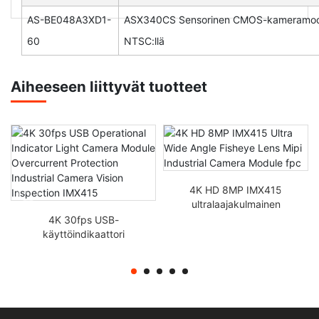
AS-BE048A3XD1-
ASX340CS Sensorinen CMOS-kameramoduuli
60
NTSC:llä
Aiheeseen liittyvät tuotteet
4K HD 8MP IMX415
ultralaajakulmainen
kalasilmäobjektiivi Mipi
4K 30fps USB-
teollisuuskameramoduuli
käyttöindikaattori
fpc
Valokameramoduuli
Ylivirtasuojaus
Teollisuuskameran
näöntarkastus IMX415