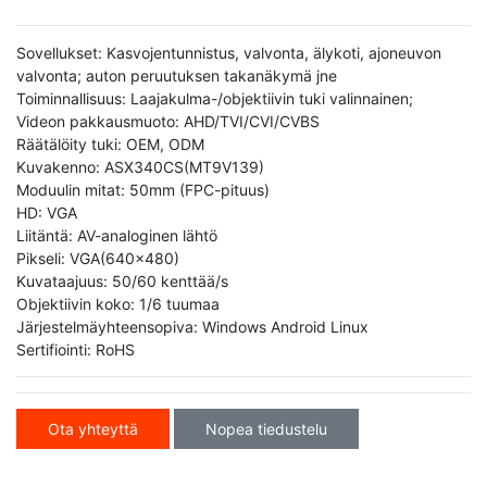
Sovellukset: Kasvojentunnistus, valvonta, älykoti, ajoneuvon
valvonta; auton peruutuksen takanäkymä jne
Toiminnallisuus: Laajakulma-/objektiivin tuki valinnainen;
Videon pakkausmuoto: AHD/TVI/CVI/CVBS
Räätälöity tuki: OEM, ODM
Kuvakenno: ASX340CS(MT9V139)
Moduulin mitat: 50mm (FPC-pituus)
HD: VGA
Liitäntä: AV-analoginen lähtö
Pikseli: VGA(640x480)
Kuvataajuus: 50/60 kenttää/s
Objektiivin koko: 1/6 tuumaa
Järjestelmäyhteensopiva: Windows Android Linux
Sertifiointi: RoHS
Ota yhteyttä
Nopea tiedustelu