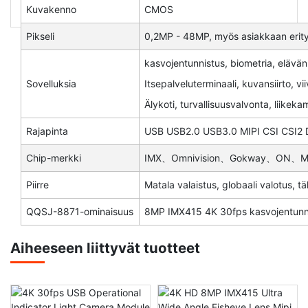
Kuvakenno
CMOS
Pikseli
0,2MP - 48MP, myös asiakkaan erit
kasvojentunnistus, biometria, elävä
Sovelluksia
Itsepalveluterminaali, kuvansiirto, 
Älykoti, turvallisuusvalvonta, liikeka
Rajapinta
USB USB2.0 USB3.0 MIPI CSI CSI2
Chip-merkki
IMX、Omnivision、Gokway、ON、Mic
Piirre
Matala valaistus, globaali valotus, t
QQSJ-8871-ominaisuus
8MP IMX415 4K 30fps kasvojentunn
Aiheeseen liittyvät tuotteet