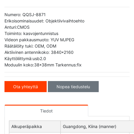
Numero: QQSJ-8871
Erikoisominaisuudet: Objektiivivaihtoehto
Anturi:CMOS
Toiminto: kasvojentunnistus
Videon pakkausmuoto: YUV MJPEG
Räätälöity tuki: OEM, ODM
Aktiivinen antennikoko: 3840*2160
Käyttöliittymä:usb2.0
Moduulin koko:38*38mm Tarkennus:fix
Ota yhteyttä
Nopea tiedustelu
Tiedot
Alkuperäpaikka
Guangdong, Kiina (manner)