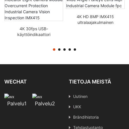
4K HD 8MP IMX415
ultralaajakulmainen
kalasilmäobjektiivi Mipi
4K 30fps USB-
teollisuuskameramoduuli
käyttöindikaattori
fpc
Valokameramoduuli
Ylivirtasuojaus
Teollisuuskameran
näöntarkastus IMX415
WECHAT
TIETOJA MEISTÄ
Uutinen
Palvelu1
Palvelu2
UKK
Brändihistoria
Tehdastuotanto