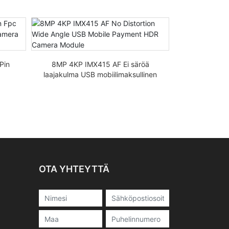
Pin
8MP 4KP IMX415 AF Ei säröä
8MP I
laajakulma USB mobiilimaksullinen
kasvojentun
HDR-kameramoduuli
USB2.0
OTA YHTEYTTÄ