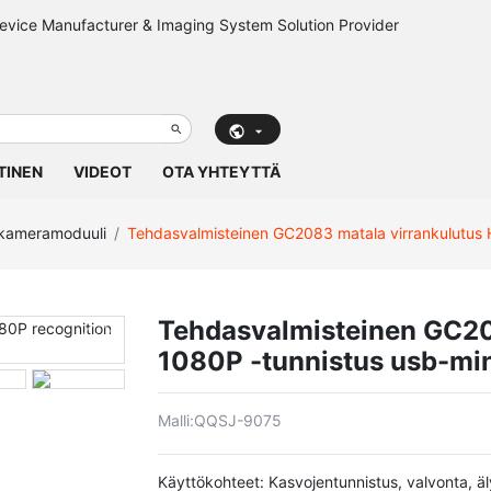
TINEN
VIDEOT
OTA YHTEYTTÄ
kameramoduuli
Tehdasvalmisteinen GC2083 matala virrankulutus
Tehdasvalmisteinen GC20
1080P -tunnistus usb-mi
Malli:
QQSJ-9075
Käyttökohteet: Kasvojentunnistus, valvonta, äly