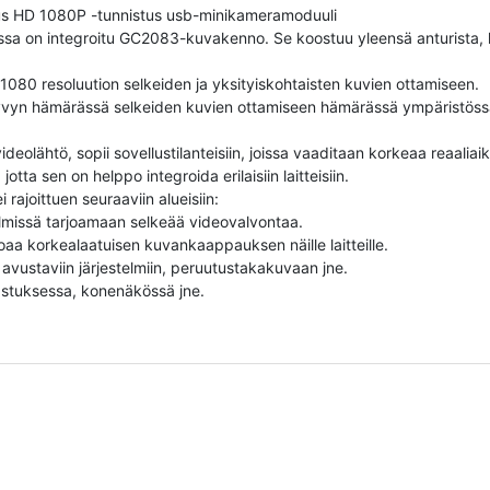
us HD 1080P -tunnistus usb-minikameramoduuli
 integroitu GC2083-kuvakenno. Se koostuu yleensä anturista, linssist
080 resoluution selkeiden ja yksityiskohtaisten kuvien ottamiseen.
yvyn hämärässä selkeiden kuvien ottamiseen hämärässä ympäristöss
ähtö, sopii sovellustilanteisiin, joissa vaaditaan korkeaa reaaliaik
jotta sen on helppo integroida erilaisiin laitteisiin.
 rajoittuen seuraaviin alueisiin:
elmissä tarjoamaan selkeää videovalvontaa.
aa korkealaatuisen kuvankaappauksen näille laitteille.
avustaviin järjestelmiin, peruutustakakuvaan jne.
kastuksessa, konenäkössä jne.