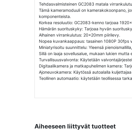
Tehdasvalmisteinen GC2083 matala virrankulut
Tämä kameramoduuli on kamerakokoonpano, jossa on
komponenteista.
Korkea resoluutio: GC2083-kenno tarjoaa 1920x1
Hämärän suorituskyky: Tarjoaa hyvän suoritusk
Alhainen virrankulutus: 20x20mm piirilevy.
Nopea kuvankaappaus: tasainen 1080P 30fps videol
Miniatyrisoitu suunnittelu: Yleensä pienoismallilla, 
Sillä on laaja sovellusalue, mukaan lukien mutta ei
Turvallisuusvalvonta: Käytetään valvontajärjest
Digitaalikamera ja matkapuhelimen kamera: Tarjo
Ajoneuvokamera: Käytössä autoalalla kuljettajaa 
Teollinen automaatio: käytetään teollisessa tar
Aiheeseen liittyvät tuotteet