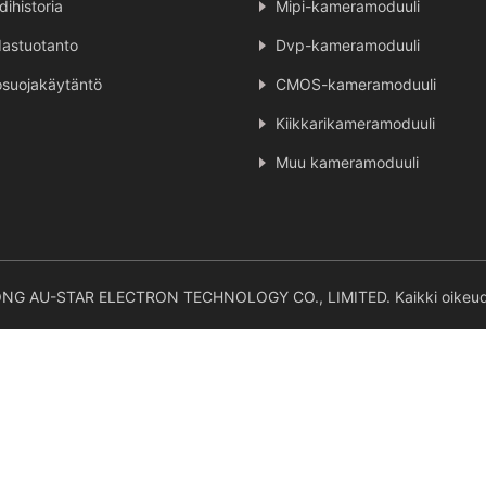
dihistoria
Mipi-kameramoduuli
astuotanto
Dvp-kameramoduuli
osuojakäytäntö
CMOS-kameramoduuli
Kiikkarikameramoduuli
Muu kameramoduuli
ONG AU-STAR ELECTRON TECHNOLOGY CO., LIMITED. Kaikki oikeude