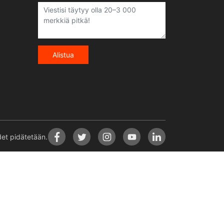
Alistua
t pidätetään.