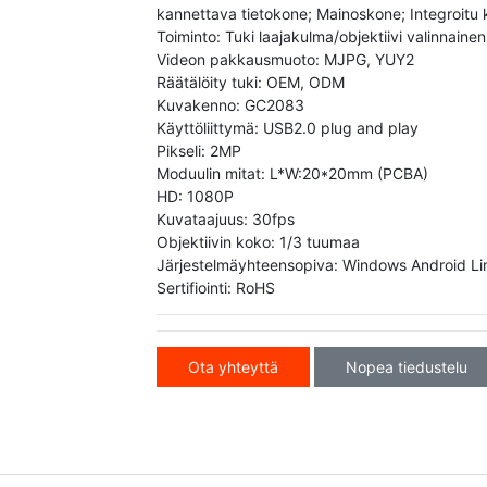
kannettava tietokone; Mainoskone; Integroitu 
Toiminto: Tuki laajakulma/objektiivi valinnainen
Videon pakkausmuoto: MJPG, YUY2
Räätälöity tuki: OEM, ODM
Kuvakenno: GC2083
Käyttöliittymä: USB2.0 plug and play
Pikseli: 2MP
Moduulin mitat: L*W:20*20mm (PCBA)
HD: 1080P
Kuvataajuus: 30fps
Objektiivin koko: 1/3 tuumaa
Järjestelmäyhteensopiva: Windows Android Li
Sertifiointi: RoHS
Ota yhteyttä
Nopea tiedustelu