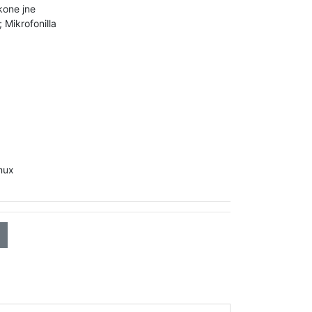
kone jne
; Mikrofonilla
nux