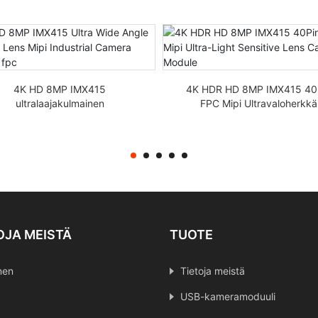
4K HD 8MP IMX415
4K HDR HD 8MP IMX415 40
ultralaajakulmainen
FPC Mipi Ultravaloherkkä
kalasilmäobjektiivi Mipi
objektiivikameramoduuli
eollisuuskameramoduuli fpc
OJA MEISTÄ
TUOTE
nen
Tietoja meistä
USB-kameramoduuli