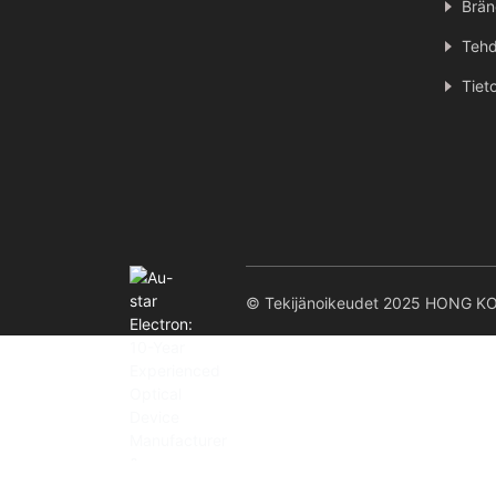
Brän
Tehd
Tiet
© Tekijänoikeudet 2025 HONG K