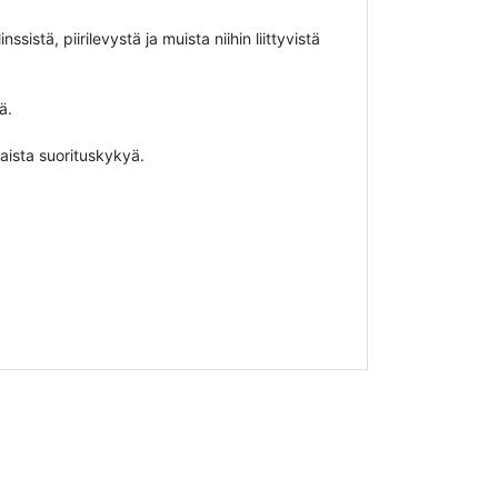
ä, piirilevystä ja muista niihin liittyvistä
ä.
aista suorituskykyä.