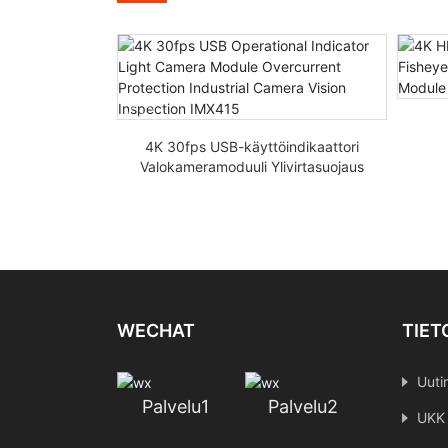
 30fps
vantunnistus
4K 30fps USB-käyttöindikaattori
moduuli
Valokameramoduuli Ylivirtasuojaus
t
Teollisuuskameran näöntarkastus
IMX415
WECHAT
TIET
Uuti
Palvelu1
Palvelu2
UKK