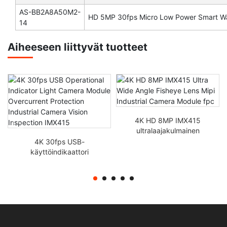
AS-BB2A8A50M2-
HD 5MP 30fps Micro Low Power Smart W
14
Aiheeseen liittyvät tuotteet
4K HD 8MP IMX415
ultralaajakulmainen
kalasilmäobjektiivi Mipi
4K 30fps USB-
teollisuuskameramoduuli
käyttöindikaattori
fpc
Valokameramoduuli
Ylivirtasuojaus
Teollisuuskameran
näöntarkastus IMX415