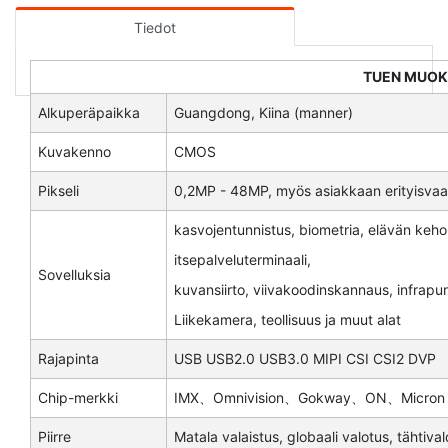
Tiedot
TUEN MUO
Alkuperäpaikka
Guangdong, Kiina (manner)
Kuvakenno
CMOS
Pikseli
0,2MP - 48MP, myös asiakkaan erityisva
kasvojentunnistus, biometria, elävän keh
itsepalveluterminaali,
Sovelluksia
kuvansiirto, viivakoodinskannaus, infrapun
Liikekamera, teollisuus ja muut alat
Rajapinta
USB USB2.0 USB3.0 MIPI CSI CSI2 DVP
Chip-merkki
IMX、Omnivision、Gokway、ON、Micron j
Piirre
Matala valaistus, globaali valotus, tähtiva