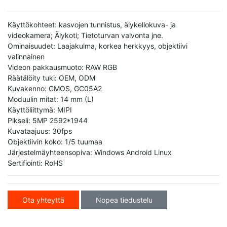
Käyttökohteet: kasvojen tunnistus, älykellokuva- ja
videokamera; Älykoti; Tietoturvan valvonta jne.
Ominaisuudet: Laajakulma, korkea herkkyys, objektiivi
valinnainen
Videon pakkausmuoto: RAW RGB
Räätälöity tuki: OEM, ODM
Kuvakenno: CMOS, GC05A2
Moduulin mitat: 14 mm (L)
Käyttöliittymä: MIPI
Pikseli: 5MP 2592*1944
Kuvataajuus: 30fps
Objektiivin koko: 1/5 tuumaa
Järjestelmäyhteensopiva: Windows Android Linux
Sertifiointi: RoHS
Ota yhteyttä
Nopea tiedustelu