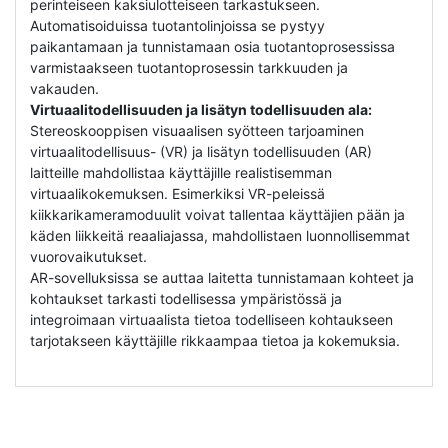
perinteiseen kaksiulotteiseen tarkastukseen.
Automatisoiduissa tuotantolinjoissa se pystyy
paikantamaan ja tunnistamaan osia tuotantoprosessissa
varmistaakseen tuotantoprosessin tarkkuuden ja
vakauden.
Virtuaalitodellisuuden ja lisätyn todellisuuden ala:
Stereoskooppisen visuaalisen syötteen tarjoaminen
virtuaalitodellisuus- (VR) ja lisätyn todellisuuden (AR)
laitteille mahdollistaa käyttäjille realistisemman
virtuaalikokemuksen. Esimerkiksi VR-peleissä
kiikkarikameramoduulit voivat tallentaa käyttäjien pään ja
käden liikkeitä reaaliajassa, mahdollistaen luonnollisemmat
vuorovaikutukset.
AR-sovelluksissa se auttaa laitetta tunnistamaan kohteet ja
kohtaukset tarkasti todellisessa ympäristössä ja
integroimaan virtuaalista tietoa todelliseen kohtaukseen
tarjotakseen käyttäjille rikkaampaa tietoa ja kokemuksia.