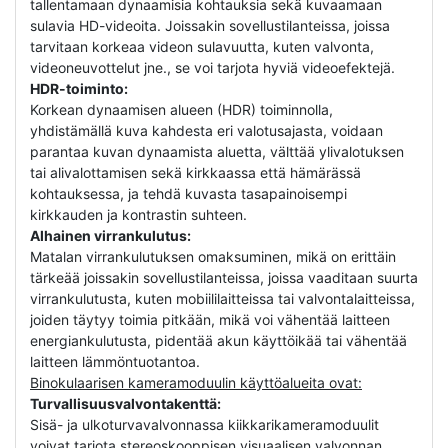
tallentamaan dynaamisia kohtauksia sekä kuvaamaan
sulavia HD-videoita. Joissakin sovellustilanteissa, joissa
tarvitaan korkeaa videon sulavuutta, kuten valvonta,
videoneuvottelut jne., se voi tarjota hyviä videoefektejä.
HDR-toiminto:
Korkean dynaamisen alueen (HDR) toiminnolla,
yhdistämällä kuva kahdesta eri valotusajasta, voidaan
parantaa kuvan dynaamista aluetta, välttää ylivalotuksen
tai alivalottamisen sekä kirkkaassa että hämärässä
kohtauksessa, ja tehdä kuvasta tasapainoisempi
kirkkauden ja kontrastin suhteen.
Alhainen virrankulutus:
Matalan virrankulutuksen omaksuminen, mikä on erittäin
tärkeää joissakin sovellustilanteissa, joissa vaaditaan suurta
virrankulutusta, kuten mobiililaitteissa tai valvontalaitteissa,
joiden täytyy toimia pitkään, mikä voi vähentää laitteen
energiankulutusta, pidentää akun käyttöikää tai vähentää
laitteen lämmöntuotantoa.
Binokulaarisen kameramoduulin käyttöalueita ovat:
Turvallisuusvalvontakenttä:
Sisä- ja ulkoturvavalvonnassa kiikkarikameramoduulit
voivat tarjota stereoskooppisen visuaalisen valvonnan