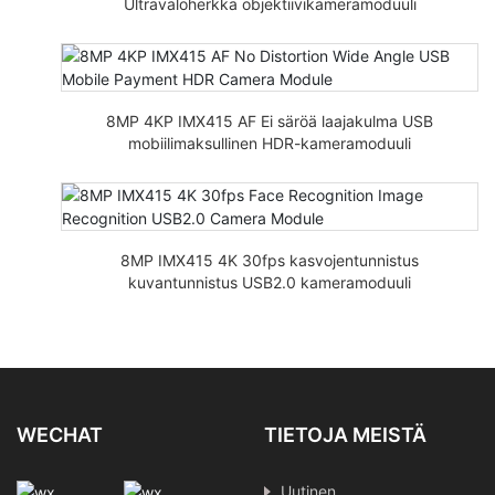
Ultravaloherkkä objektiivikameramoduuli
8MP 4KP IMX415 AF Ei säröä laajakulma USB
mobiilimaksullinen HDR-kameramoduuli
8MP IMX415 4K 30fps kasvojentunnistus
kuvantunnistus USB2.0 kameramoduuli
WECHAT
TIETOJA MEISTÄ
Uutinen