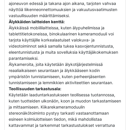
ajoneuvon edessä ja takana ajon aikana, tarjoten vahvaa
näyttöä liikenneonnettomuuksien ja vakuutusvaatimusten
vastuullisuuden määrittämiseksi.
Älykkäiden laitteiden kenttä:
Älykkäissä mobiililaitteissa, kuten älypuhelimissa ja
tablettitietokoneissa, binokulaarinen kameramoduuli voi
tarjota käyttäjille korkealaatuiset valokuva- ja
videotoiminnot sekä samalla tukea kasvojentunnistusta,
eleentunnistusta ja muita sovelluksia käyttäjäkokemuksen
parantamiseksi.
Älykameroita, joita käytetään älykotijärjestelmissä
reaaliaikaiseen seurantaan ja älykkääseen kodin
ympäristön tunnistamiseen, kuten perheenjäsenten
tunnistamiseen ja lemmikkien aktiviteettien seurantaan.
Teollisuuden tarkastusala:
Käytetään laaduntarkastukseen teollisessa tuotannossa,
kuten tuotteiden ulkonäön, koon ja muodon tarkastamiseen
ja mittaamiseen. Kiikarekameramoduulin
stereonäkötoiminto pystyy tarkasti vastaanottamaan
esineen kolmiulotteisen tiedon, mikä mahdollistaa
kattavammat ja tarkemmat tarkastustulokset verrattuna