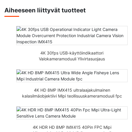
Aiheeseen liittyvät tuotteet
4K 30fps USB-käyttöindikaattori
Valokameramoduuli Ylivirtasuojaus
Teollisuuskameran näöntarkastus IMX415
4K HD 8MP IMX415 ultralaajakulmainen
kalasilmäobjektiivi Mipi teollisuuskameramoduuli fpc
4K HDR HD 8MP IMX415 40Pin FPC Mipi