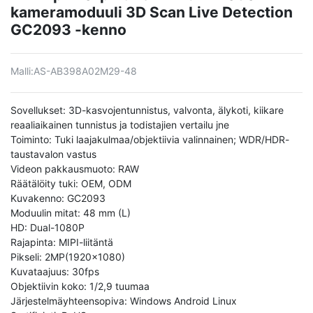
kameramoduuli 3D Scan Live Detection
GC2093 -kenno
Malli:
AS-AB398A02M29-48
Sovellukset: 3D-kasvojentunnistus, valvonta, älykoti, kiikare
reaaliaikainen tunnistus ja todistajien vertailu jne
Toiminto: Tuki laajakulmaa/objektiivia valinnainen; WDR/HDR-
taustavalon vastus
Videon pakkausmuoto: RAW
Räätälöity tuki: OEM, ODM
Kuvakenno: GC2093
Moduulin mitat: 48 mm (L)
HD: Dual-1080P
Rajapinta: MIPI-liitäntä
Pikseli: 2MP(1920x1080)
Kuvataajuus: 30fps
Objektiivin koko: 1/2,9 tuumaa
Järjestelmäyhteensopiva: Windows Android Linux