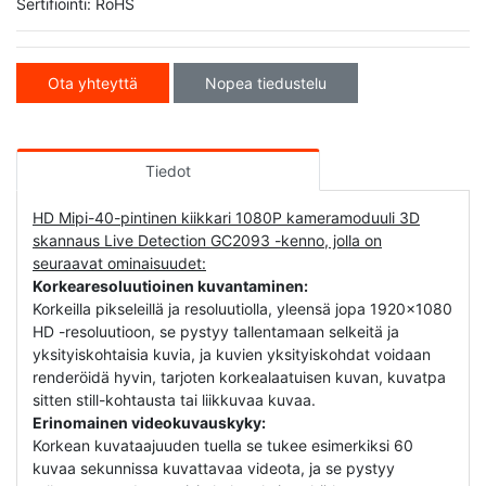
Sertifiointi: RoHS
Ota yhteyttä
Nopea tiedustelu
Tiedot
HD Mipi-40-pintinen kiikkari 1080P kameramoduuli 3D
skannaus Live Detection GC2093 -kenno, jolla on
seuraavat ominaisuudet:
Korkearesoluutioinen kuvantaminen:
Korkeilla pikseleillä ja resoluutiolla, yleensä jopa 1920x1080
HD -resoluutioon, se pystyy tallentamaan selkeitä ja
yksityiskohtaisia kuvia, ja kuvien yksityiskohdat voidaan
renderöidä hyvin, tarjoten korkealaatuisen kuvan, kuvatpa
sitten still-kohtausta tai liikkuvaa kuvaa.
Erinomainen videokuvauskyky:
Korkean kuvataajuuden tuella se tukee esimerkiksi 60
kuvaa sekunnissa kuvattavaa videota, ja se pystyy