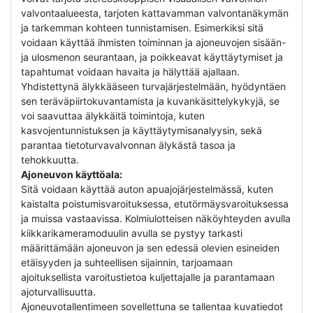
valvontaalueesta, tarjoten kattavamman valvontanäkymän
ja tarkemman kohteen tunnistamisen. Esimerkiksi sitä
voidaan käyttää ihmisten toiminnan ja ajoneuvojen sisään-
ja ulosmenon seurantaan, ja poikkeavat käyttäytymiset ja
tapahtumat voidaan havaita ja hälyttää ajallaan.
Yhdistettynä älykkääseen turvajärjestelmään, hyödyntäen
sen teräväpiirtokuvantamista ja kuvankäsittelykykyjä, se
voi saavuttaa älykkäitä toimintoja, kuten
kasvojentunnistuksen ja käyttäytymisanalyysin, sekä
parantaa tietoturvavalvonnan älykästä tasoa ja
tehokkuutta.
Ajoneuvon käyttöala:
Sitä voidaan käyttää auton apuajojärjestelmässä, kuten
kaistalta poistumisvaroituksessa, etutörmäysvaroituksessa
ja muissa vastaavissa. Kolmiulotteisen näköyhteyden avulla
kiikkarikameramoduulin avulla se pystyy tarkasti
määrittämään ajoneuvon ja sen edessä olevien esineiden
etäisyyden ja suhteellisen sijainnin, tarjoamaan
ajoituksellista varoitustietoa kuljettajalle ja parantamaan
ajoturvallisuutta.
Ajoneuvotallentimeen sovellettuna se tallentaa kuvatiedot