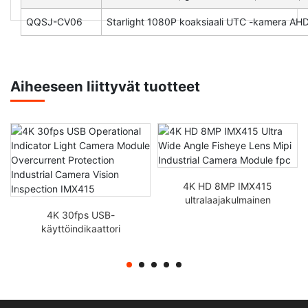
QQSJ-CV06
Starlight 1080P koaksiaali UTC -kamera AHD
Aiheeseen liittyvät tuotteet
4K HD 8MP IMX415
ultralaajakulmainen
kalasilmäobjektiivi Mipi
4K 30fps USB-
teollisuuskameramoduuli
käyttöindikaattori
fpc
Valokameramoduuli
Ylivirtasuojaus
Teollisuuskameran
näöntarkastus IMX415