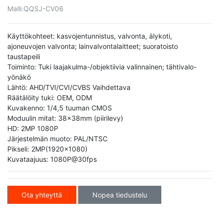
Malli:
QQSJ-CV06
Käyttökohteet: kasvojentunnistus, valvonta, älykoti,
ajoneuvojen valvonta; lainvalvontalaitteet; suoratoisto
taustapeili
Toiminto: Tuki laajakulma-/objektiivia valinnainen; tähtivalo-
yönäkö
Lähtö: AHD/TVI/CVI/CVBS Vaihdettava
Räätälöity tuki: OEM, ODM
Kuvakenno: 1/4,5 tuuman CMOS
Moduulin mitat: 38x38mm (piirilevy)
HD: 2MP 1080P
Järjestelmän muoto: PAL/NTSC
Pikseli: 2MP(1920x1080)
Kuvataajuus: 1080P@30fps
Ota yhteyttä
Nopea tiedustelu