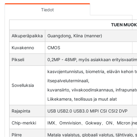
Tiedot
TUEN MUO
Alkuperäpaikka
Guangdong, Kiina (manner)
Kuvakenno
CMOS
Pikseli
0,2MP - 48MP, myös asiakkaan erityisvaat
kasvojentunnistus, biometria, elävän kehon 
itsepalveluterminaali,
Sovelluksia
kuvansiirto, viivakoodinskannaus, infrapunatu
Liikekamera, teollisuus ja muut alat
Rajapinta
USB USB2.0 USB3.0 MIPI CSI CSI2 DVP
Chip-merkki
IMX、Omnivision、Gokway、ON、Micron jne
Piirre
Matala valaistus, globaali valotus, tähtivalo,