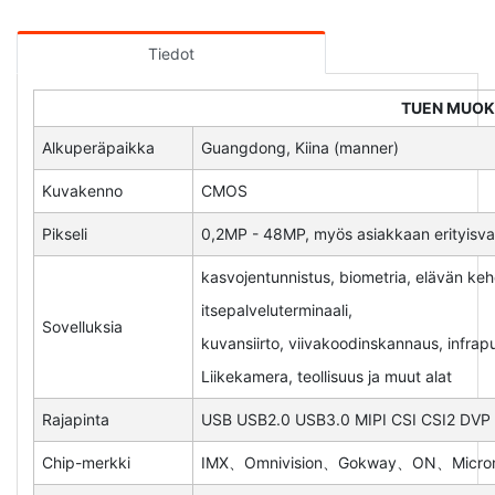
Tiedot
TUEN MUO
Alkuperäpaikka
Guangdong, Kiina (manner)
Kuvakenno
CMOS
Pikseli
0,2MP - 48MP, myös asiakkaan erityisv
kasvojentunnistus, biometria, elävän ke
itsepalveluterminaali,
Sovelluksia
kuvansiirto, viivakoodinskannaus, infrapu
Liikekamera, teollisuus ja muut alat
Rajapinta
USB USB2.0 USB3.0 MIPI CSI CSI2 DVP
Chip-merkki
IMX、Omnivision、Gokway、ON、Micron 