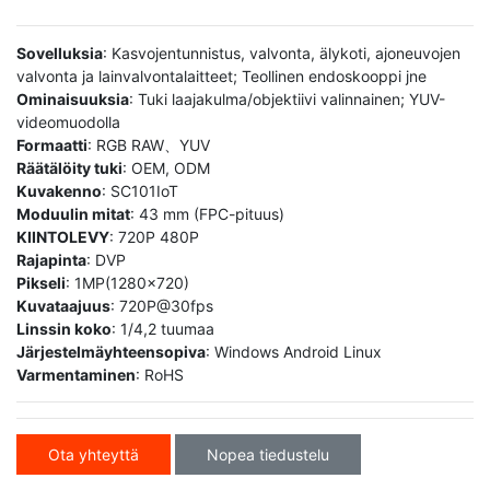
Sovelluksia
: Kasvojentunnistus, valvonta, älykoti, ajoneuvojen
valvonta ja lainvalvontalaitteet; Teollinen endoskooppi jne
Ominaisuuksia
: Tuki laajakulma/objektiivi valinnainen; YUV-
videomuodolla
Formaatti
: RGB RAW、YUV
Räätälöity tuki
: OEM, ODM
Kuvakenno
: SC101IoT
Moduulin mitat
: 43 mm (FPC-pituus)
KIINTOLEVY
: 720P 480P
Rajapinta
: DVP
Pikseli
: 1MP(1280x720)
Kuvataajuus
: 720P@30fps
Linssin koko
: 1/4,2 tuumaa
Järjestelmäyhteensopiva
: Windows Android Linux
Varmentaminen
: RoHS
Ota yhteyttä
Nopea tiedustelu