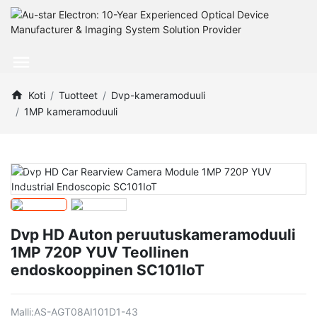
Koti
Tuotteet
Dvp-kameramoduuli
1MP kameramoduuli
Dvp HD Auton peruutuskameramoduuli
1MP 720P YUV Teollinen
endoskooppinen SC101IoT
Malli:
AS-AGT08AI101D1-43