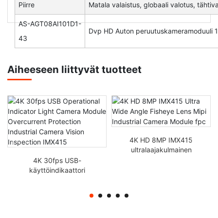
Piirre
Matala valaistus, globaali valotus, tähti
AS-AGT08AI101D1-
Dvp HD Auton peruutuskameramoduuli 1
43
Aiheeseen liittyvät tuotteet
4K HD 8MP IMX415
ultralaajakulmainen
kalasilmäobjektiivi Mipi
4K 30fps USB-
teollisuuskameramoduuli
käyttöindikaattori
fpc
Valokameramoduuli
Ylivirtasuojaus
Teollisuuskameran
näöntarkastus IMX415