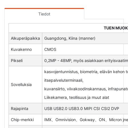
Tiedot
TUEN MUO
Alkuperäpaikka
Guangdong, Kiina (manner)
Kuvakenno
CMOS
Pikseli
0,2MP - 48MP, myös asiakkaan erityisvaat
kasvojentunnistus, biometria, elävän kehon 
itsepalveluterminaali,
Sovelluksia
kuvansiirto, viivakoodinskannaus, infrapunatu
Liikekamera, teollisuus ja muut alat
Rajapinta
USB USB2.0 USB3.0 MIPI CSI CSI2 DVP
Chip-merkki
IMX、Omnivision、Gokway、ON、Micron jne