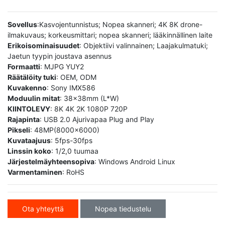
Sovellus
:Kasvojentunnistus; Nopea skanneri; 4K 8K drone-
ilmakuvaus; korkeusmittari; nopea skanneri; lääkinnällinen laite
Erikoisominaisuudet
: Objektiivi valinnainen; Laajakulmatuki;
Jaetun tyypin joustava asennus
Formaatti
: MJPG YUY2
Räätälöity tuki
: OEM, ODM
Kuvakenno
: Sony IMX586
Moduulin mitat
: 38x38mm (L*W)
KIINTOLEVY
: 8K 4K 2K 1080P 720P
Rajapinta
: USB 2.0 Ajurivapaa Plug and Play
Pikseli
: 48MP(8000x6000)
Kuvataajuus
: 5fps-30fps
Linssin koko
: 1/2,0 tuumaa
Järjestelmäyhteensopiva
: Windows Android Linux
Varmentaminen
: RoHS
Ota yhteyttä
Nopea tiedustelu