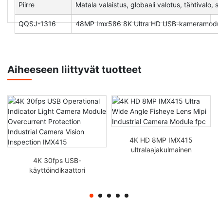
Piirre
Matala valaistus, globaali valotus, tähtivalo,
QQSJ-1316
48MP Imx586 8K Ultra HD USB-kameramoduu
Aiheeseen liittyvät tuotteet
4K HD 8MP IMX415
ultralaajakulmainen
kalasilmäobjektiivi Mipi
4K 30fps USB-
teollisuuskameramoduuli
käyttöindikaattori
fpc
Valokameramoduuli
Ylivirtasuojaus
Teollisuuskameran
näöntarkastus IMX415