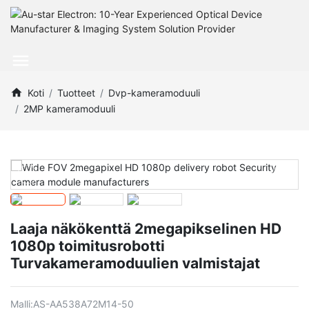
Koti
Tuotteet
Dvp-kameramoduuli
2MP kameramoduuli
Laaja näkökenttä 2megapikselinen HD
1080p toimitusrobotti
Turvakameramoduulien valmistajat
Malli:
AS-AA538A72M14-50