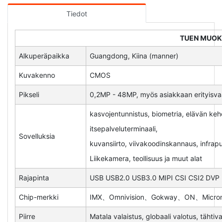
Tiedot
TUEN MUO
Alkuperäpaikka
Guangdong, Kiina (manner)
Kuvakenno
CMOS
Pikseli
0,2MP - 48MP, myös asiakkaan erityisv
kasvojentunnistus, biometria, elävän ke
itsepalveluterminaali,
Sovelluksia
kuvansiirto, viivakoodinskannaus, infrapu
Liikekamera, teollisuus ja muut alat
Rajapinta
USB USB2.0 USB3.0 MIPI CSI CSI2 DVP
Chip-merkki
IMX、Omnivision、Gokway、ON、Micron 
Piirre
Matala valaistus, globaali valotus, tähtiv