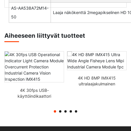
AS-AA538A72M14-
Laaja näkökenttä 2megapikselinen HD 10
50
Aiheeseen liittyvät tuotteet
4K HD 8MP IMX415
ultralaajakulmainen
kalasilmäobjektiivi Mipi
4K 30fps USB-
teollisuuskameramoduuli
käyttöindikaattori
fpc
Valokameramoduuli
Ylivirtasuojaus
Teollisuuskameran
näöntarkastus IMX415