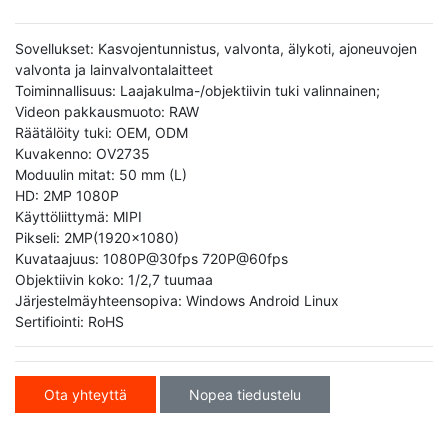
Sovellukset: Kasvojentunnistus, valvonta, älykoti, ajoneuvojen
valvonta ja lainvalvontalaitteet
Toiminnallisuus: Laajakulma-/objektiivin tuki valinnainen;
Videon pakkausmuoto: RAW
Räätälöity tuki: OEM, ODM
Kuvakenno: OV2735
Moduulin mitat: 50 mm (L)
HD: 2MP 1080P
Käyttöliittymä: MIPI
Pikseli: 2MP(1920x1080)
Kuvataajuus: 1080P@30fps 720P@60fps
Objektiivin koko: 1/2,7 tuumaa
Järjestelmäyhteensopiva: Windows Android Linux
Sertifiointi: RoHS
Ota yhteyttä
Nopea tiedustelu